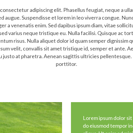
consectetur adipiscing elit. Phasellus feugiat, neque a ul
sed augue. Suspendisse et lorem in leo viverra congue. Nun
eger a venenatis enim. Sed dapibus ipsum diam, vitae sollici
sed varius neque tristique eu. Nulla facilisi. Quisque ac to
mentum risus. Nulla aliquet dolor id quam semper dignissim q
sum velit, convallis sit amet tristique id, semper et ante. A
justo at pharetra. Aenean sagittis ultricies pellentesque.
porttitor.
Lorem ipsum dolor sit 
do eiusmod tempor inc