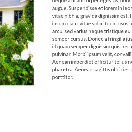
neque a ullamcorper egestas, nunc n
augue. Suspendisse et lorem in leo
vitae nibh a, gravida dignissim est.
ipsum diam, vitae sollicitudin risus
arcu, sed varius neque tristique eu. 
semper cursus. Donec a fringilla jus
id quam semper dignissim quis nec 
pulvinar. Morbi ipsum velit, convalli
Aenean imperdiet efficitur tellus n
pharetra. Aenean sagittis ultricies
porttitor.