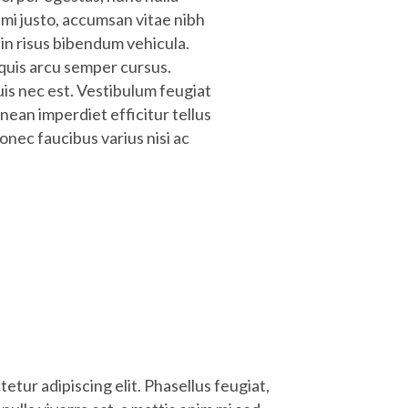
 mi justo, accumsan vitae nibh
din risus bibendum vehicula.
r quis arcu semper cursus.
uis nec est. Vestibulum feugiat
enean imperdiet efficitur tellus
onec faucibus varius nisi ac
etur adipiscing elit. Phasellus feugiat,