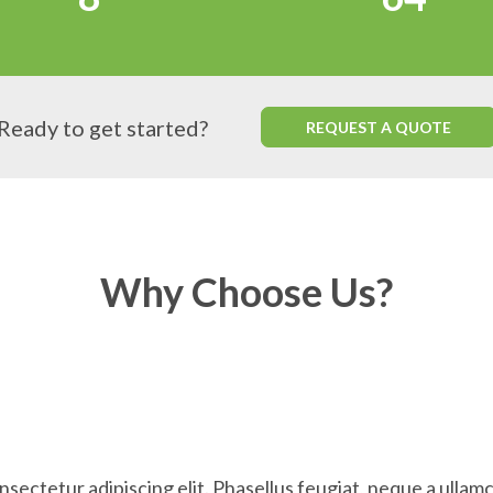
Ready to get started?
REQUEST A QUOTE
Why Choose Us?
nsectetur adipiscing elit. Phasellus feugiat, neque a ullam