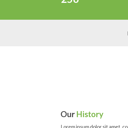
Our
History
Lorem ipsum dolor sit amet, co