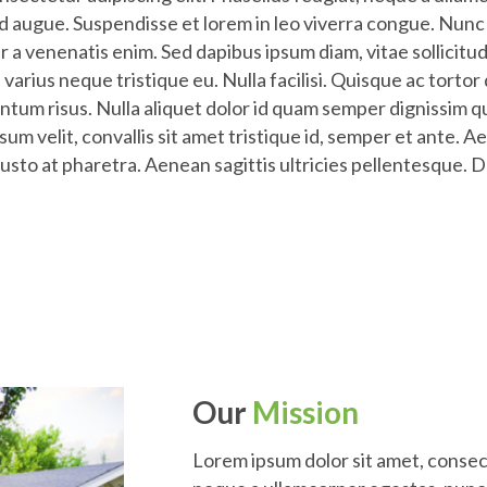
sed augue. Suspendisse et lorem in leo viverra congue. Nunc
er a venenatis enim. Sed dapibus ipsum diam, vitae sollicitu
 varius neque tristique eu. Nulla facilisi. Quisque ac torto
entum risus. Nulla aliquet dolor id quam semper dignissim q
sum velit, convallis sit amet tristique id, semper et ante. A
usto at pharetra. Aenean sagittis ultricies pellentesque. D
Our
Mission
Lorem ipsum dolor sit amet, consect