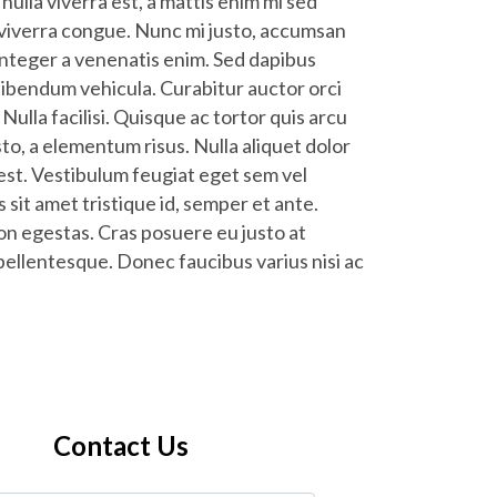
ulla viverra est, a mattis enim mi sed
 viverra congue. Nunc mi justo, accumsan
 Integer a venenatis enim. Sed dapibus
 bibendum vehicula. Curabitur auctor orci
Nulla facilisi. Quisque ac tortor quis arcu
to, a elementum risus. Nulla aliquet dolor
est. Vestibulum feugiat eget sem vel
s sit amet tristique id, semper et ante.
on egestas. Cras posuere eu justo at
 pellentesque. Donec faucibus varius nisi ac
Contact Us