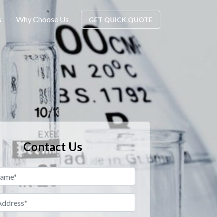
s
Why Choose Us
GET QUICK QUOTE
Contact Us