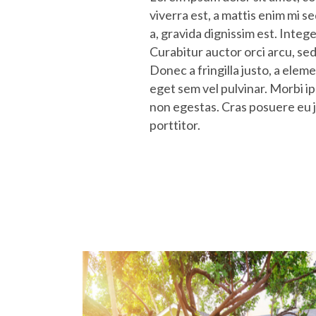
viverra est, a mattis enim mi 
a, gravida dignissim est. Integ
Curabitur auctor orci arcu, sed
Donec a fringilla justo, a elem
eget sem vel pulvinar. Morbi ip
non egestas. Cras posuere eu j
porttitor.