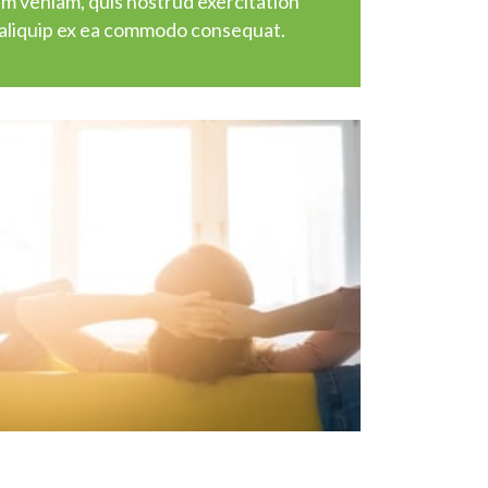
im veniam, quis nostrud exercitation
ut aliquip ex ea commodo consequat.