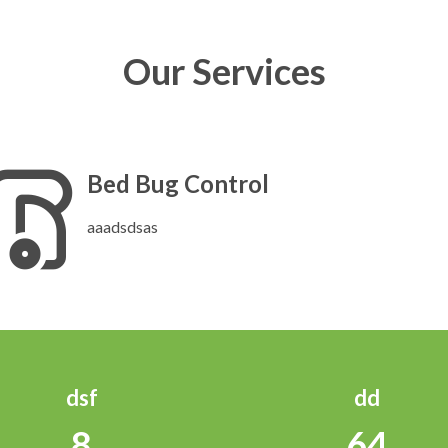
Our Services
Bed Bug Control
aaadsdsas
dsf
dd
8
64